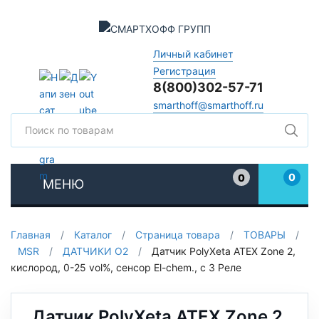
Личный кабинет
Регистрация
8(800)302-57-71
smarthoff@smarthoff.ru
Поиск
Поис
0
0
МЕНЮ
Избранное
Главная
/
Каталог
/
Страница товара
/
ТОВАРЫ
/
MSR
/
ДАТЧИКИ O2
/
Датчик PolyXeta ATEX Zone 2,
кислород, 0-25 vol%, сенсор El-chem., с 3 Реле
Датчик PolyXeta ATEX Zone 2,