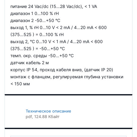
питание 24 Vac/dc (15…28 Vac/dc), < 1 VA
диапазон 1 0…100 % rH
диапазон 2 -50…+50 °C
выход 1, % rH 0…10 V < 2 mA / 4…20 mA < 600
(375…525 ) = 0…100 % rH
выход 2, °C 0…10 V < 1 mA / 4…20 mA < 600
(375…525 ) = -50…+50 °C
темп. окр. среды -50…+50 °C
датчик кабель 2 м
корпус IP 54, проход кабеля вниз, (датчик IP 20)
монтаж с фланцем, регулируемая глубина установки
< 150 мм
Техническое описание
pdf
, 124.88 Кбайт