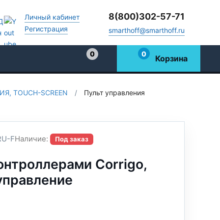
8(800)302-57-71
Личный кабинет
Регистрация
smarthoff@smarthoff.ru
0
0
Корзина
Избранное
ИЯ, TOUCH-SCREEN
/
Пульт управления
RU-F
Наличие:
Под заказ
онтроллерами Corrigo,
 управление