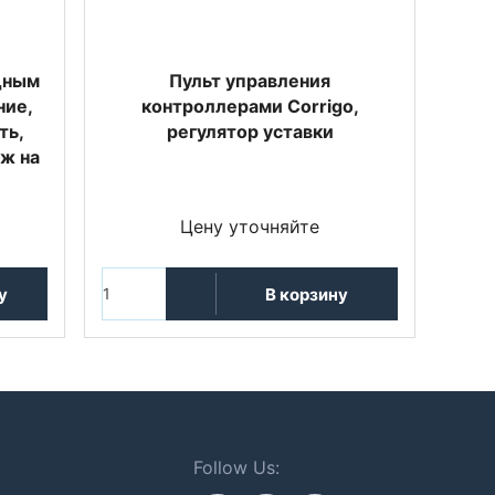
дным
Пульт управления
ние,
контроллерами Corrigo,
ть,
регулятор уставки
аж на
Цену уточняйте
у
В корзину
Follow Us: