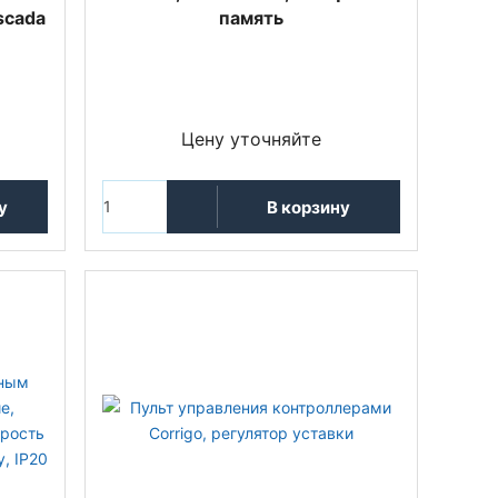
scada
память
Цену уточняйте
у
В корзину