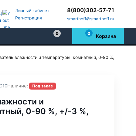
8(800)302-57-71
Личный кабинет
Регистрация
smarthoff@smarthoff.ru
0
0
Корзина
Избранное
атель влажности и температуры, комнатный, 0-90 %,
C10
Наличие:
Под заказ
лажности и
тный, 0-90 %, +/-3 %,