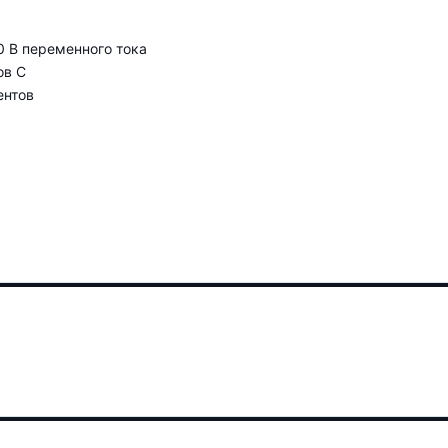
0 В переменного тока
ов C
ентов