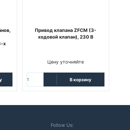
нов,
Привод клапана ZFCM (3-
ходовой клапан), 230 В
3-х
Цену уточняйте
у
В корзину
Follow Us: