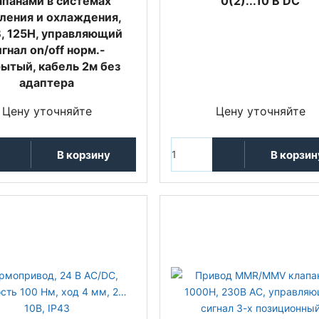
апанами в системах
0(2)...10 В DC
ления и охлаждения,
, 125Н, управляющий
гнал on/off норм.-
ытый, кабель 2м без
адаптера
Цену уточняйте
Цену уточняйте
В корзину
В корзин