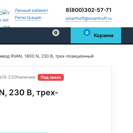
8(800)302-57-71
Личный кабинет
Регистрация
smarthoff@smarthoff.ru
0
0
Корзина
Избранное
ивод RVAN, 1800 N, 230 В, трех-позиционный
18-230
Наличие:
Под заказ
, 230 В, трех-