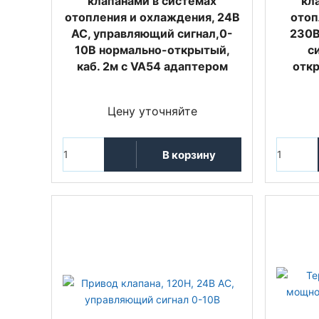
клапанами в системах
кл
отопления и охлаждения, 24В
отоп
AC, управляющий сигнал,0-
230В
10В нормально-открытый,
си
каб. 2м с VA54 адаптером
откр
Цену уточняйте
В корзину