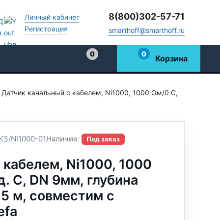
8(800)302-57-71
Личный кабинет
Регистрация
smarthoff@smarthoff.ru
0
0
Корзина
Избранное
Датчик канальный с кабелем, Ni1000, 1000 Oм/0 С,
3/NI1000-01
Наличие:
Под заказ
 кабелем, Ni1000, 1000
д. C, DN 9мм, глубина
,5 м, совместим с
efa