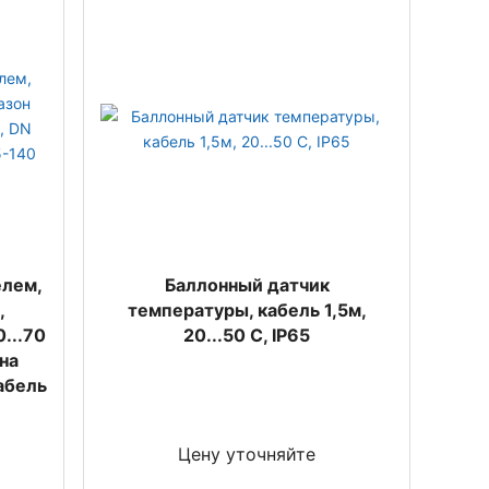
елем,
Баллонный датчик
,
температуры, кабель 1,5м,
...70
20...50 С, IP65
ина
абель
Цену уточняйте