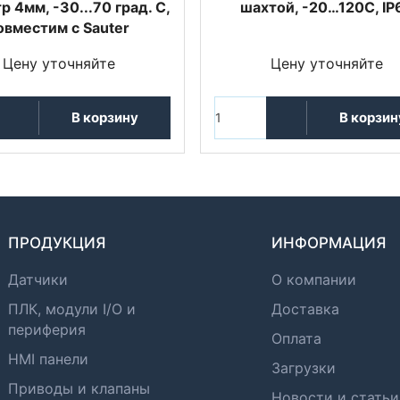
 4мм, -30...70 град. C,
шахтой, -20…120C, IP
овместим с Sauter
Цену уточняйте
Цену уточняйте
В корзину
В корзин
ПРОДУКЦИЯ
ИНФОРМАЦИЯ
Датчики
О компании
ПЛК, модули I/O и
Доставка
периферия
Оплата
HMI панели
Загрузки
Приводы и клапаны
Новости и статьи