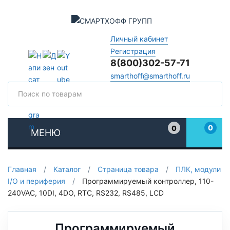
Личный кабинет
Регистрация
8(800)302-57-71
smarthoff@smarthoff.ru
Поиск
Поис
0
0
МЕНЮ
Избранное
Главная
/
Каталог
/
Страница товара
/
ПЛК, модули
I/O и периферия
/
Программируемый контроллер, 110-
240VAC, 10DI, 4DO, RTC, RS232, RS485, LCD
Программируемый