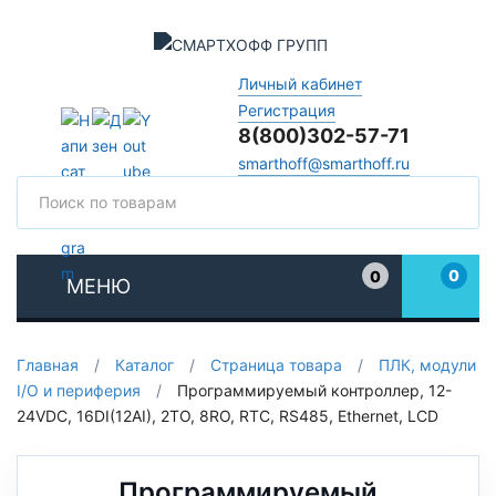
Личный кабинет
Регистрация
8(800)302-57-71
smarthoff@smarthoff.ru
Поиск
Поис
0
0
МЕНЮ
Избранное
Главная
/
Каталог
/
Страница товара
/
ПЛК, модули
I/O и периферия
/
Программируемый контроллер, 12-
24VDC, 16DI(12AI), 2TO, 8RO, RTC, RS485, Ethernet, LCD
Программируемый