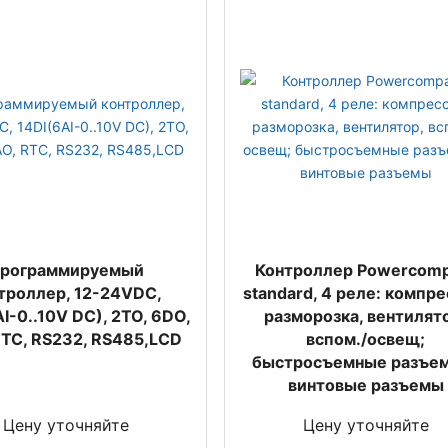
рограммируемый
Контроллер Powercomp
троллер, 12-24VDC,
standard, 4 реле: компре
I-0..10V DC), 2TO, 6DO,
разморозка, вентилят
RTC, RS232, RS485,LCD
вспом./освещ;
быстросъемные разъе
винтовые разъемы
Цену уточняйте
Цену уточняйте