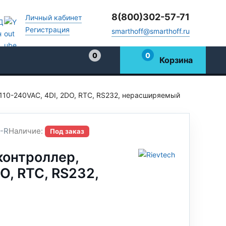
8(800)302-57-71
Личный кабинет
Регистрация
smarthoff@smarthoff.ru
0
0
Корзина
Избранное
10-240VAC, 4DI, 2DO, RTC, RS232, нерасширяемый
-R
Наличие:
Под заказ
онтроллер,
O, RTC, RS232,