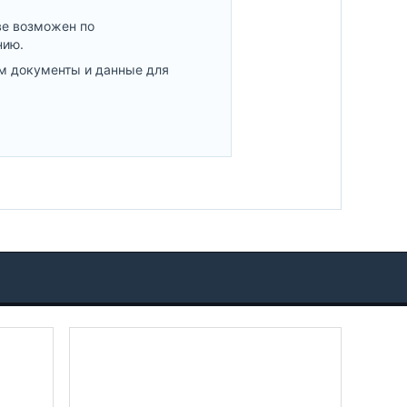
ве возможен по
нию.
м документы и данные для