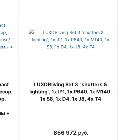
act
LUXORliving Set 3 “shutters &
ссор,
lighting“, 1x IP1, 1x P640, 1x M140,
ор,
1x S8, 1x D4, 1x J8, 4x T4
мы +
856 972
руб.