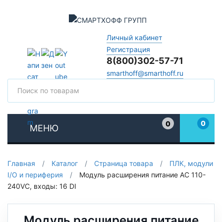
Личный кабинет
Регистрация
8(800)302-57-71
smarthoff@smarthoff.ru
Поиск
Поис
0
0
МЕНЮ
Избранное
Главная
/
Каталог
/
Страница товара
/
ПЛК, модули
I/O и периферия
/
Модуль расширения питание AC 110-
240VC, входы: 16 DI
Модуль расширения питание