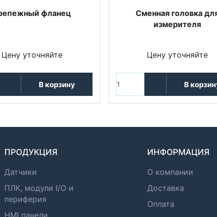
репежный фланец
Сменная головка дл
измерителя
Цену уточняйте
Цену уточняйте
В корзину
В корзин
ПРОДУКЦИЯ
ИНФОРМАЦИЯ
Датчики
О компании
ПЛК, модули I/O и
Доставка
периферия
Оплата
HMI панели