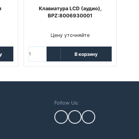
я
Клавиатура LCD (аудио),
BPZ:8006930001
Цену уточняйте
у
В корзину
Follow Us: