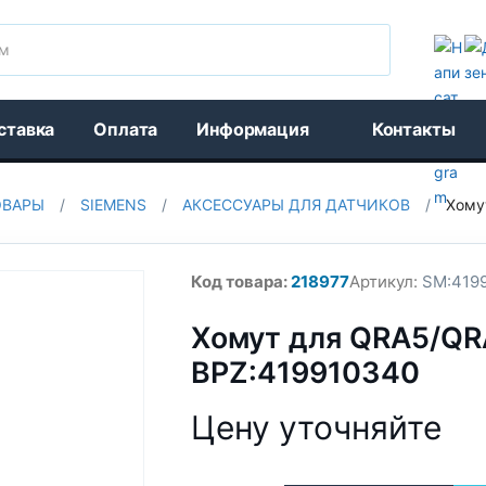
Поиск
ставка
Оплата
Информация
Контакты
ОВАРЫ
/
SIEMENS
/
АКСЕССУАРЫ ДЛЯ ДАТЧИКОВ
/
Хому
Код товара:
218977
Артикул:
SM:419
Хомут для QRA5/QR
BPZ:419910340
Цену уточняйте