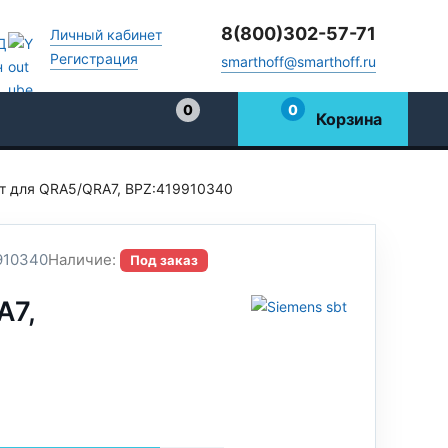
8(800)302-57-71
Личный кабинет
Регистрация
smarthoff@smarthoff.ru
0
0
Корзина
Избранное
т для QRA5/QRA7, BPZ:419910340
910340
Наличие:
Под заказ
A7,