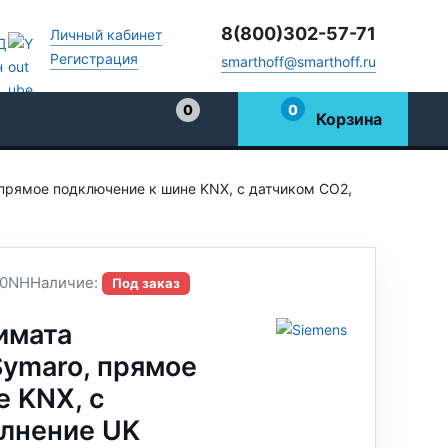
8(800)302-57-71
Личный кабинет
Регистрация
smarthoff@smarthoff.ru
0
0
Корзина
Избранное
прямое подключение к шине KNX, с датчиком CO2,
0NH
Наличие:
Под заказ
имата
ymaro, прямое
 KNX, с
олнение UK