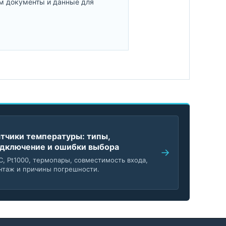
м документы и данные для
тчики температуры: типы,
дключение и ошибки выбора
C, Pt1000, термопары, совместимость входа,
нтаж и причины погрешности.