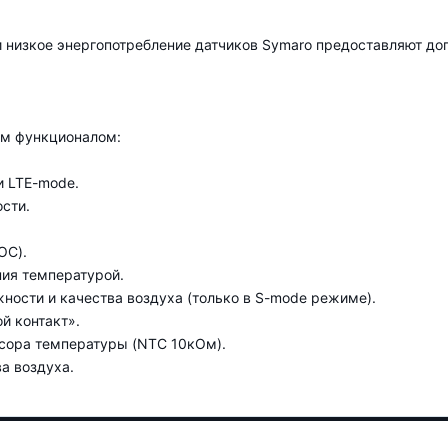
 низкое энергопотребление датчиков Symaro предоставляют д
им функционалом:
и LTE-mode.
сти.
OC).
ия температурой.
ности и качества воздуха (только в S-mode режиме).
й контакт».
нсора температуры (NTC 10кОм).
а воздуха.