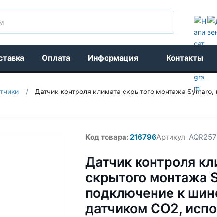
Поиск
ставка
Оплата
Информация
Контакты
тчики
/
Датчик контроля климата скрытого монтажа Symaro, 
Код товара:
216796
Артикул:
AQR257
Датчик контроля кл
скрытого монтажа S
подключение к шине
датчиком CO2, исп