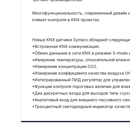
Многофункциональность, современный дизайн и
климат-контроля в KNX проектах.
Новые KNX датчики Symaro обладают следующ
•Встроенная KNX коммуникация.
•Обмен данными в сети KNX в режиме S-mode 
•Имерение температуры, относительной влажно
•Измерение концентрации CO2.
•Измерение коэффициента качества воздуха (V
•Интегрированный ПИД регулятор для управлен
•Функции контроля пороговых величин для влаж
•Два дискретных входа для выходов типа «сухо
•Аналоговый вход для внешнего пассивного се
•Трехцветный светодиодный индикатор качеств