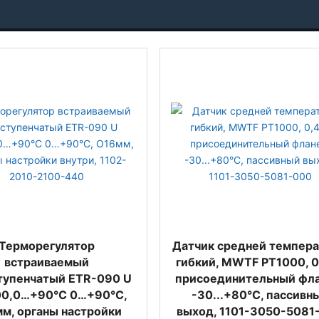
Терморегулятор
Датчик средней темпер
встраиваемый
гибкий, MWTF PT1000, 0
тупенчатый ETR-090 U
присоединительный фла
00,0…+90°C 0…+90°C,
-30...+80°C, пассивн
м, органы настройки
выход, 1101-3050-5081