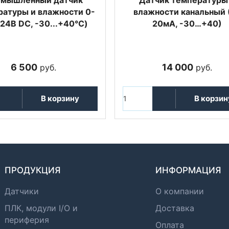
ратуры и влажности 0-
влажности канальный 
(24В DC, -30...+40°C)
20мА, -30…+40)
6 500
14 000
руб.
руб.
В корзину
В корзин
ПРОДУКЦИЯ
ИНФОРМАЦИЯ
Датчики
О компании
ПЛК, модули I/O и
Доставка
периферия
Оплата