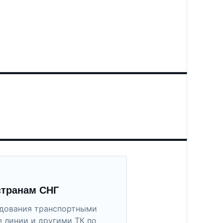
странам СНГ
удования транспортными
 линии и другими ТК по