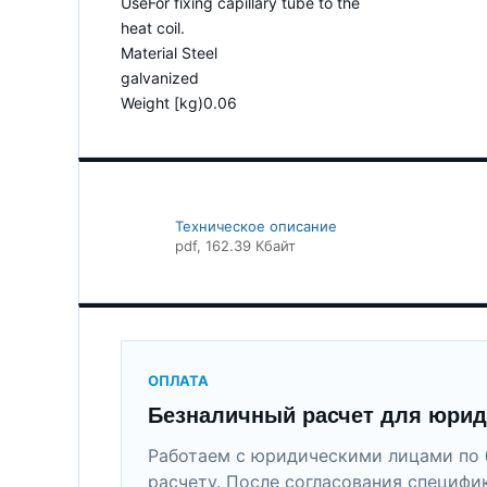
UseFor fixing capillary tube to the
heat coil.
Material Steel
galvanized
Weight [kg)0.06
Техническое описание
pdf
, 162.39 Кбайт
ОПЛАТА
Безналичный расчет для юрид
Работаем с юридическими лицами по 
расчету. После согласования специфи