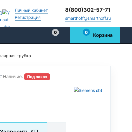
8(800)302-57-71
Личный кабинет
Регистрация
smarthoff@smarthoff.ru
0
0
Корзина
Избранное
ллярная трубка
Z1
Наличие:
Под заказ
а
Запросить КП