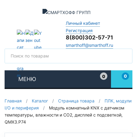
Личный кабинет
Регистрация
8(800)302-57-71
smarthoff@smarthoff.ru
Поиск
Поис
0
0
МЕНЮ
Избранное
Главная
/
Каталог
/
Страница товара
/
ПЛК, модули
I/O и периферия
/
Модуль комнатный KNX с датчиком
температуры, влажности и CO2, дисплей с подсветкой,
QMX3.P74