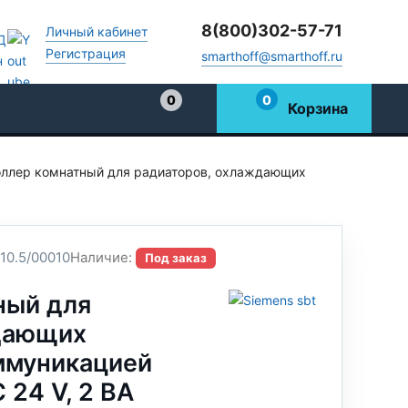
8(800)302-57-71
Личный кабинет
Регистрация
smarthoff@smarthoff.ru
0
0
Корзина
Избранное
оллер комнатный для радиаторов, охлаждающих
0.5/00010
Наличие:
Под заказ
ный для
дающих
оммуникацией
 24 V, 2 ВА