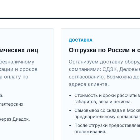
ДОСТАВКА
ических лиц
Отгрузка по России и 
безналичному
Организуем доставку обор
кации и сроков
компаниями: СДЭК, Деловые
а оплату по
согласованию. Возможна до
адреса клиента.
а.
Стоимость и сроки рассчитыв
габаритов, веса и региона.
галтерских
Самовывоз со склада в Моск
предварительному согласова
через Диадок.
После отгрузки предоставляе
отслеживания.