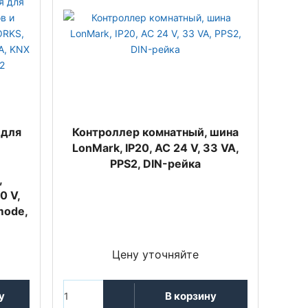
 для
Контроллер комнатный, шина
LonMark, IP20, AC 24 V, 33 VA,
PPS2, DIN-рейка
,
0 V,
mode,
Цену уточняйте
у
В корзину