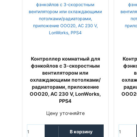
Контроллер комнатный для
Контр
фэнкойлов с 3-скоростным
фэнк
вентилятором или
в
охлаждающими потолками/
охла
радиаторами, приложение
ради
OOO20, AC 230 V, LonWorks,
OOO20
PPS4
Цену уточняйте
В корзину