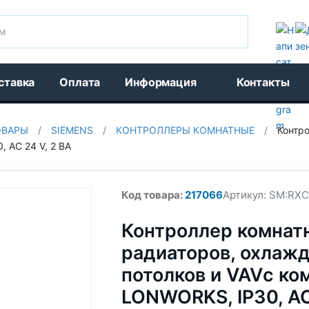
Поиск
ставка
Оплата
Информация
Контакты
ОВАРЫ
/
SIEMENS
/
КОНТРОЛЛЕРЫ КОМНАТНЫЕ
/
Контр
 AC 24 V, 2 ВА
Код товара:
217066
Артикул:
SM:RXC1
Контроллер комнат
радиаторов, охлаж
потолков и VAVс к
LONWORKS, IP30, AC