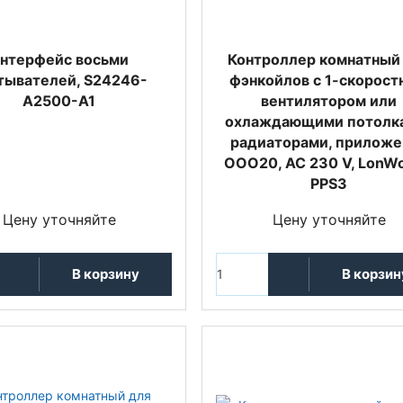
нтерфейс восьми
Контроллер комнатный
тывателей, S24246-
фэнкойлов с 1-скорос
A2500-A1
вентилятором или
охлаждающими потолк
радиаторами, приложе
OOO20, AC 230 V, LonWo
PPS3
Цену уточняйте
Цену уточняйте
В корзину
В корзин