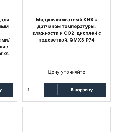
 для
Модуль комнатный KNX с
тным
датчиком температуры,
влажности и CO2, дисплей с
ами/
подсветкой, QMX3.P74
ние
rks,
Цену уточняйте
у
В корзину