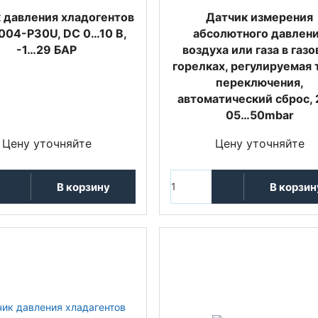
 давления хладогентов
Датчик измерения
04-P30U, DC 0…10 В,
абсолютного давлен
-1…29 БАР
воздуха или газа в газ
горелках, регулируемая 
переключения,
автоматический сброс, 
05…50mbar
Цену уточняйте
Цену уточняйте
В корзину
В корзин