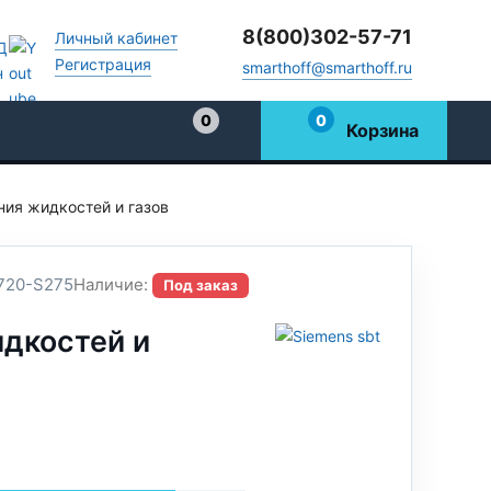
8(800)302-57-71
Личный кабинет
Регистрация
smarthoff@smarthoff.ru
0
0
Корзина
Избранное
ния жидкостей и газов
720-S275
Наличие:
Под заказ
идкостей и