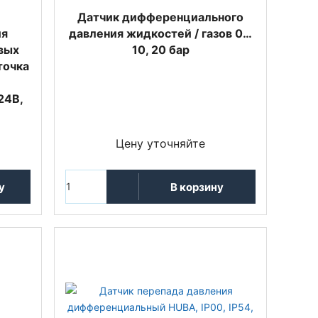
Датчик дифференциального
ия
давления жидкостей / газов 0…
овых
10, 20 бар
точка
24В,
Цену уточняйте
у
В корзину