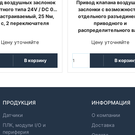
д воздушных заслонок
Привод клапана возду
тного типа 24V / DC 0…
заслонки с возможнос
настраиваемый, 25 Nм,
отдельного разъедине
 с, 2 переключателя
приводного и
распределительного в
Цену уточняйте
Цену уточняйте
В корзину
В корзин
ПРОДУКЦИЯ
ИНФОРМАЦИЯ
Датчики
О компании
ПЛК, модули I/O и
Доставка
периферия
Оплата