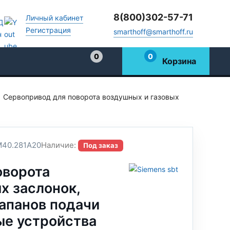
8(800)302-57-71
Личный кабинет
Регистрация
smarthoff@smarthoff.ru
0
0
Корзина
Избранное
Сервопривод для поворота воздушных и газовых
40.281A20
Наличие:
Под заказ
оворота
х заслонок,
апанов подачи
ые устройства