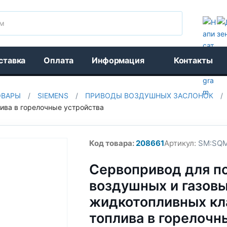
Поиск
ставка
Оплата
Информация
Контакты
ОВАРЫ
/
SIEMENS
/
ПРИВОДЫ ВОЗДУШНЫХ ЗАСЛОНОК
/
ива в горелочные устройства
Код товара:
208661
Артикул:
SM:SQM
Сервопривод для п
воздушных и газовы
жидкотопливных кл
топлива в горелочн