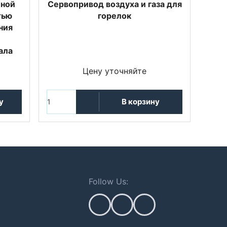
шной
Сервопривод воздуха и газа для
тью
горелок
ния
ала
Цену уточняйте
у
В корзину
Follow Us: