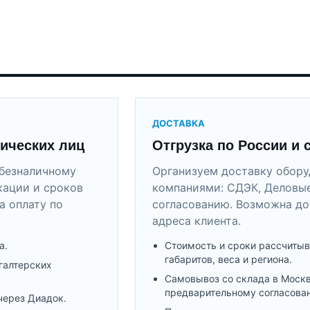
ДОСТАВКА
ических лиц
Отгрузка по России и 
безналичному
Организуем доставку обор
кации и сроков
компаниями: СДЭК, Деловые
а оплату по
согласованию. Возможна до
адреса клиента.
а.
Стоимость и сроки рассчитыв
габаритов, веса и региона.
галтерских
Самовывоз со склада в Моск
предварительному согласова
через Диадок.