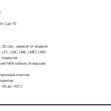
к.
от 2 до 10
 25 сек., зависит от модели
 LFL, LGK, LME, LME7, LMO
0 градусов
ия) M16 кабель (А версия)
опрочный пластик
оцентов
-30 до +60 С