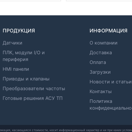
ПРОДУКЦИЯ
ИНФОРМАЦИЯ
Датчики
О компании
ПЛК, модули I/O и
Доставка
периферия
Оплата
HMI панели
Загрузки
Приводы и клапаны
Новости и статьи
Преобразователи частоты
Контакты
Готовые решения АСУ ТП
Политика
конфиденциально
рмация, касающаяся стоимости, носит информационный характер и ни при каких услови