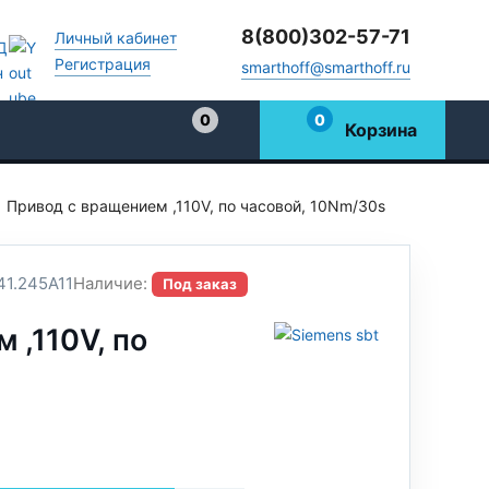
8(800)302-57-71
Личный кабинет
Регистрация
smarthoff@smarthoff.ru
0
0
Корзина
Избранное
Привод с вращением ,110V, по часовой, 10Nm/30s
1.245A11
Наличие:
Под заказ
 ,110V, по