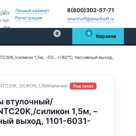
8(800)302-57-71
Личный кабинет
Регистрация
smarthoff@smarthoff.ru
0
0
Корзина
Избранное
C20K,/силикон 1,5м, –50...+180°C, пассивный выход,
TC20K_SILIKON_1,5M
Наличие:
Под заказ
ы втулочный/
NTC20K,/силикон 1,5м, –
ный выход, 1101-6031-