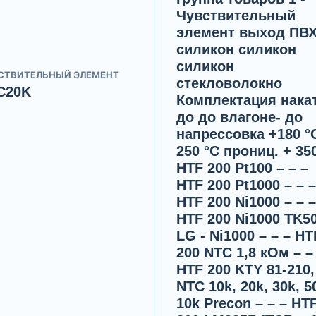
Чувствительный
элемент выход ПВ
силикон силикон
силикон
СТВИТЕЛЬНЫЙ ЭЛЕМЕНТ
стекловолокно
C20K
Комплектация нака
до до влагоне- до
напрессовка +180 °
250 °C прониц. + 35
HTF 200 Pt100 – – –
HTF 200 Pt1000 – – –
HTF 200 Ni1000 – – –
HTF 200 Ni1000 TK50
LG - Ni1000 – – – HT
200 NTC 1,8 кОм – –
HTF 200 KTY 81-210,
NTC 10k, 20k, 30k, 5
10k Precon – – – HT