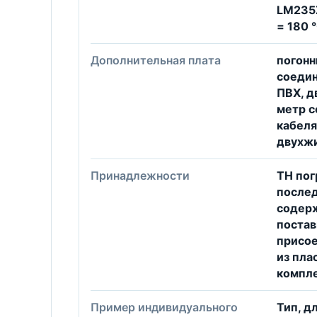
LМ235Z
= 180 
Дополнительная плата
погон
соедин
ПВХ, 
метр с
кабеля
двухж
Принадлежности
TH пог
послед
содерж
постав
присо
из пла
компле
Пример индивидуального
Тип, д