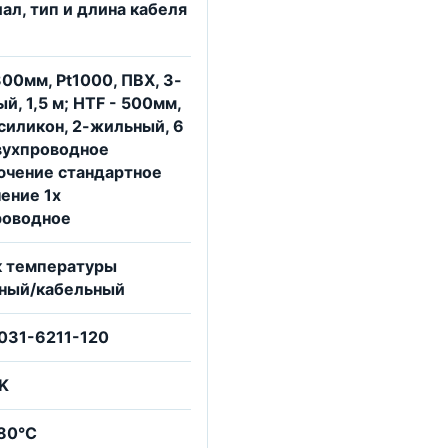
ал, тип и длина кабеля
300мм, Pt1000, ПВХ, 3-
й, 1,5 м; HTF - 500мм,
 силикон, 2-жильный, 6
вухпроводное
ючение стандартное
ение 1x
роводное
к температуры
чный/кабельный
031-6211-120
K
80°C