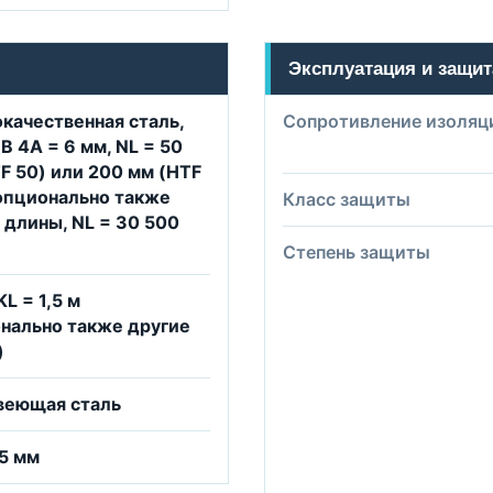
Эксплуатация и защит
качественная сталь,
Сопротивление изоляц
 В 4A = 6 мм, NL = 50
F 50) или 200 мм (HTF
опционально также
Класс защиты
 длины, NL = 30 500
Степень защиты
KL = 1,5 м
нально также другие
)
веющая сталь
25 мм