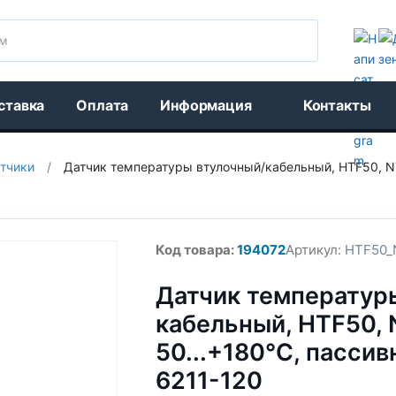
Поиск
ставка
Оплата
Информация
Контакты
тчики
/
Датчик температуры втулочный/кабельный, HTF50, NT
Код товара:
194072
Артикул:
HTF50_N
Датчик температур
кабельный, HTF50, 
50...+180°C, пассив
6211-120