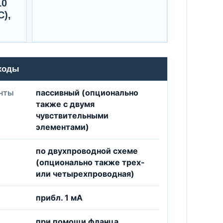
10
C),
ходы
нты
пассивный (опционально
также с двумя
чувствительными
элементами)
по двухпроводной схеме
(опционально также трех-
или четырехпроводная)
прибл. 1 мA
при помощи фланца