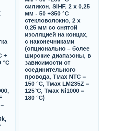
силикон, SiHF, 2 x 0,25
Х
мм - 50 +350 °C
стекловолокно, 2 x
0,25 мм со снятой
изоляцией на концах,
тка
с наконечниками
(опционально – более
C +
широкие диапазоны, в
0 °C
зависимости от
соединительного
провода, Tмax NTC =
150 °C, Tмax LМ235Z =
00,
125°C, Tмax Ni1000 =
F
180 °C)
 –
0k,
F