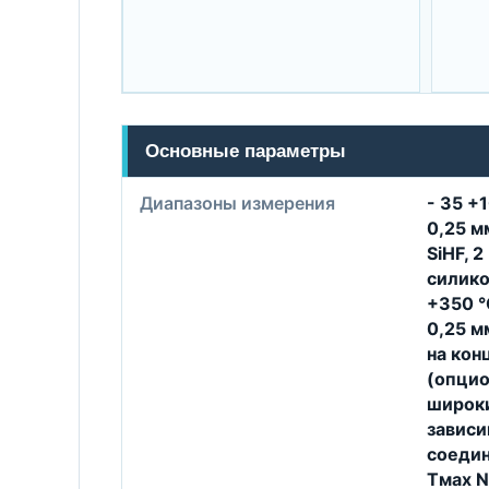
Основные параметры
Диапазоны измерения
- 35 +1
0,25 м
SiHF, 2
силикон
+350 °
0,25 м
на кон
(опцио
широки
зависи
соедин
Tмax N