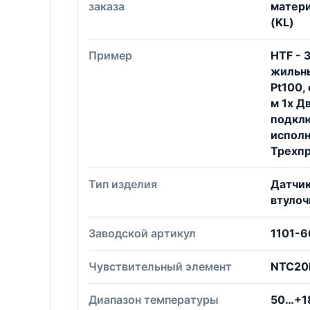
заказа
матери
(KL)
Пример
HTF - 
жильны
Pt100,
м 1x Д
подкл
исполн
Трехп
Тип изделия
Датчи
втуло
Заводской артикул
1101-6
Чувствительный элемент
NTC20
Диапазон температуры
50…+1