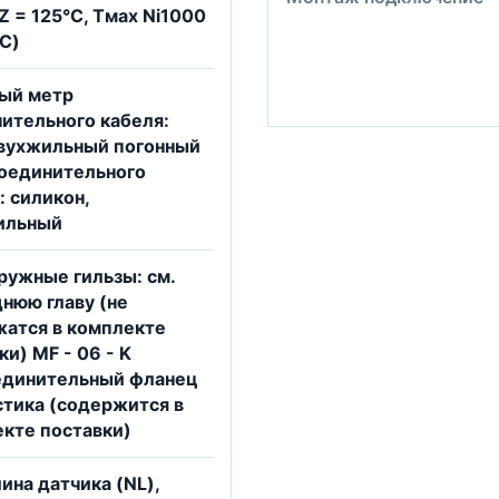
 = 125°C, Tмax Ni1000
°C)
ный метр
ительного кабеля:
двухжильный погонный
оединительного
: силикон,
ильный
ружные гильзы: см.
нюю главу (не
атся в комплекте
ки) МF - 06 - K
единительный фланец
стика (содержится в
кте поставки)
лина датчика (NL),