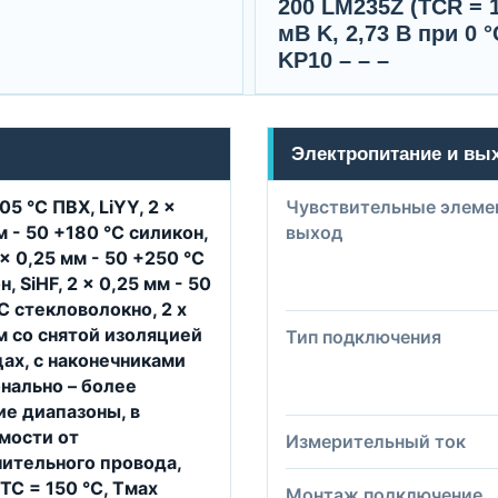
200 LМ235Z (TCR = 
мВ K, 2,73 В при 0 °
KP10 – – –
Электропитание и вы
05 °C ПВХ, LiYY, 2 x
Чувствительные элеме
м - 50 +180 °C силикон,
выход
 x 0,25 мм - 50 +250 °C
, SiHF, 2 x 0,25 мм - 50
C стекловолокно, 2 x
м со снятой изоляцией
Тип подключения
цах, с наконечниками
нально – более
е диапазоны, в
мости от
Измерительный ток
ительного провода,
TC = 150 °C, Tмax
Монтаж подключение