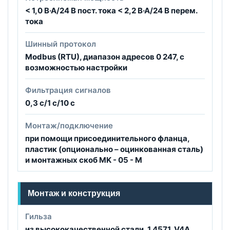
< 1,0 В·А/24 В пост. тока < 2,2 В·А/24 В перем.
тока
Шинный протокол
Modbus (RTU), диапазон адресов 0 247, с
возможностью настройки
Фильтрация сигналов
0,3 c/1 c/10 c
Монтаж/подключение
при помощи присоединительного фланца,
пластик (опционально – оцинкованная сталь)
и монтажных скоб МK - 05 - М
Монтаж и конструкция
Гильза
из высококачественной стали, 1.4571, V4A