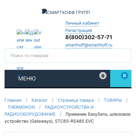
Личный кабинет
Регистрация
8(800)302-57-71
smarthoff@smarthoff.ru
Поиск
Поис
0
0
МЕНЮ
Избранное
Главная
/
Каталог
/
Страница товара
/
ТОВАРЫ
/
THERMOKON
/
РАДИОУСТРОЙСТВА И
РАДИООБОРУДОВАНИЕ
/
Приемник EasySens, шлюзовое
устройство (Gateways), STC65-RS485 EVC