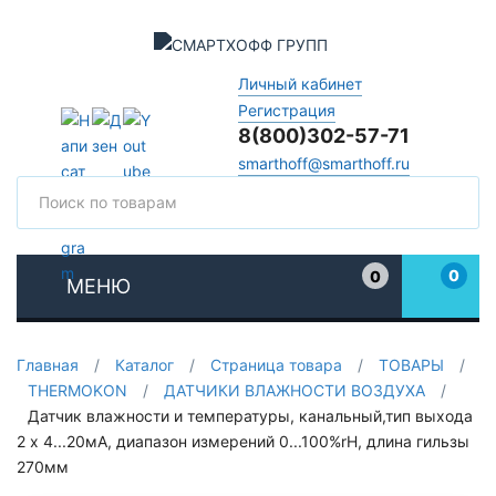
Личный кабинет
Регистрация
8(800)302-57-71
smarthoff@smarthoff.ru
Поиск
Поис
0
0
МЕНЮ
Избранное
Главная
/
Каталог
/
Страница товара
/
ТОВАРЫ
/
THERMOKON
/
ДАТЧИКИ ВЛАЖНОСТИ ВОЗДУХА
/
Датчик влажности и температуры, канальный,тип выхода
2 x 4...20мА, диапазон измерений 0...100%rH, длина гильзы
270мм