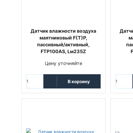
Датчик влажности воздуха
Датч
маятниковый F(T)P,
м
пассивный/активный,
па
FTP100AS, Lм235Z
Цену уточняйте
В корзину