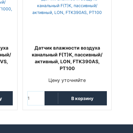
духа
Датчик влажности воздуха
вный/
канальный F(T)K, пассивный/
VS,
активный, LON, FTK390AS,
PT100
Цену уточняйте
у
В корзину