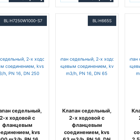
BL:H7250W1000-S7
BL:H665S
апан седельный,
Клапан седельный,
Кл
2-х ходовой с
2-х ходовой с
фланцевым
фланцевым
оединением, kvs
соединением, kvs
со
00 m3/h, PN 16,
63 m3/h, PN 16, DN
2,5