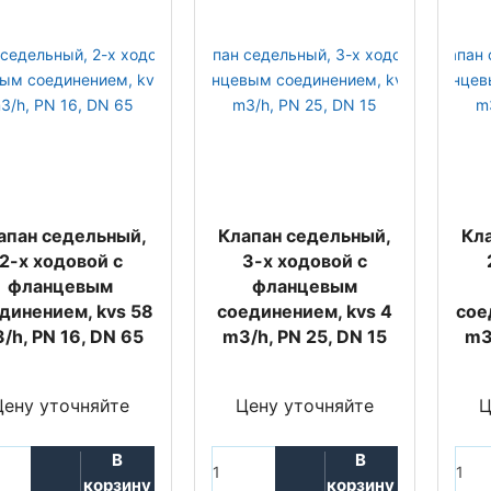
апан седельный,
Клапан седельный,
Кл
2-х ходовой с
3-х ходовой с
фланцевым
фланцевым
динением, kvs 58
соединением, kvs 4
сое
/h, PN 16, DN 65
m3/h, PN 25, DN 15
m3
Цену уточняйте
Цену уточняйте
Ц
В
В
корзину
корзину