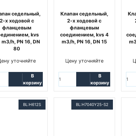
апан седельный,
Клапан седельный,
Кл
2-х ходовой с
2-х ходовой с
фланцевым
фланцевым
оединением, kvs
соединением, kvs 4
сое
 m3/h, PN 16, DN
m3/h, PN 16, DN 15
m3
80
Цену уточняйте
Цену уточняйте
Ц
В
В
корзину
корзину
BL:H612S
BL:H7040Y25-S2