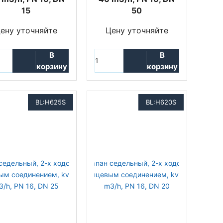
15
50
ену уточняйте
Цену уточняйте
В
В
корзину
корзину
BL:H625S
BL:H620S