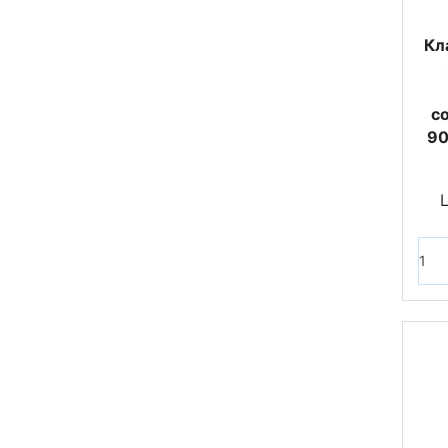
Кл
с
90