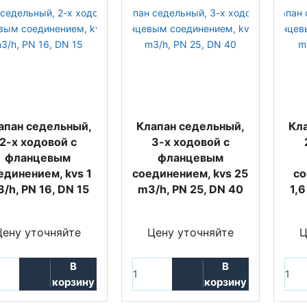
апан седельный,
Клапан седельный,
Кл
2-х ходовой с
3-х ходовой с
фланцевым
фланцевым
единением, kvs 1
соединением, kvs 25
со
/h, PN 16, DN 15
m3/h, PN 25, DN 40
1,6
Цену уточняйте
Цену уточняйте
Ц
В
В
корзину
корзину