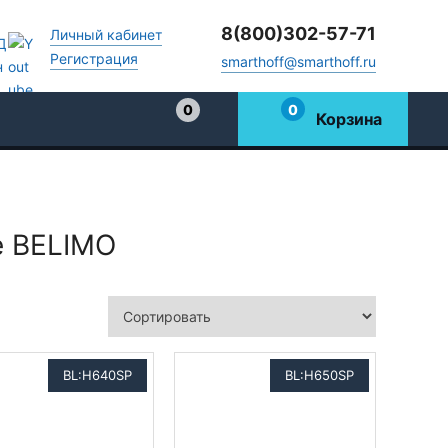
8(800)302-57-71
Личный кабинет
Регистрация
smarthoff@smarthoff.ru
0
0
Корзина
Избранное
е BELIMO
BL:H640SP
BL:H650SP