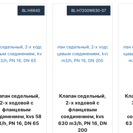
BL:H664S
BL:H7200W630-S7
апан седельный,
Клапан седельный,
Кл
2-х ходовой с
2-х ходовой с
фланцевым
фланцевым
динением, kvs 58
соединением, kvs
со
/h, PN 16, DN 65
630 m3/h, PN 16, DN
63
200