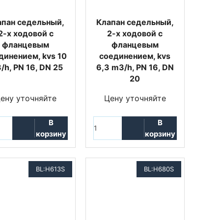
апан седельный,
Клапан седельный,
2-х ходовой с
2-х ходовой с
фланцевым
фланцевым
динением, kvs 10
соединением, kvs
/h, PN 16, DN 25
6,3 m3/h, PN 16, DN
20
ену уточняйте
Цену уточняйте
В
В
корзину
корзину
BL:H613S
BL:H680S