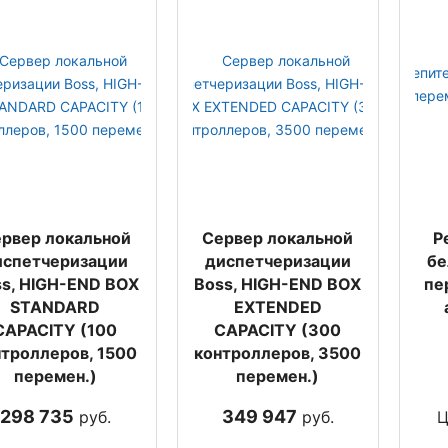
рвер локальной
Cервер локальной
Р
испетчеризации
диспетчеризации
бе
s, HIGH-END BOX
Boss, HIGH-END BOX
пе
STANDARD
EXTENDED
CAPACITY (100
CAPACITY (300
нтроллеров, 1500
контроллеров, 3500
перемен.)
перемен.)
298 735
349 947
руб.
руб.
Ц