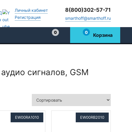
8(800)302-57-71
Личный кабинет
Регистрация
smarthoff@smarthoff.ru
0
0
Корзина
Избранное
 аудио сигналов, GSM
EW00RA1010
EW00RB2010