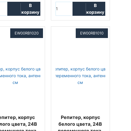
В
В
корзину
корзину
EW00RB1020
EW00RB1010
епитер, корпус
Репитер, корпус
лого цвета, 24В
белого цвета, 24В
ременного тока,
переменного тока,