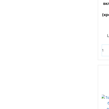
вк
(кр