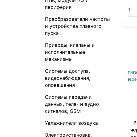
ПЛК, модули I/O и
периферия
Преобразователи частоты
и устройства плавного
пуска
Приводы, клапаны и
исполнительные
механизмы
Системы доступа,
видеонаблюдения,
оповещения
Системы передачи
данных, теле- и аудио
сигналов, GSM
Р
Увлажнители воздуха
че
Электроустановка,
пе