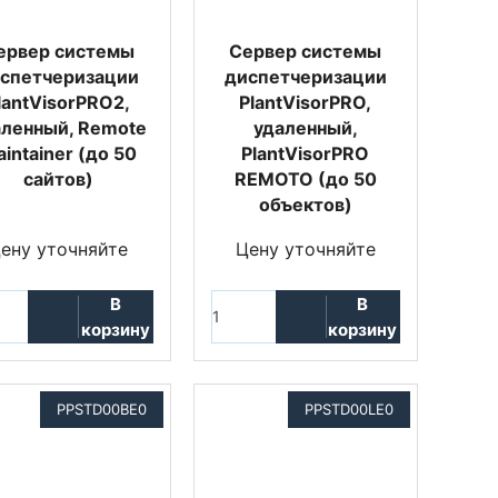
ервер системы
Сервер системы
спетчеризации
диспетчеризации
lantVisorPRO2,
PlantVisorPRO,
аленный, Remote
удаленный,
intainer (до 50
PlantVisorPRO
сайтов)
REMOTO (до 50
объектов)
ену уточняйте
Цену уточняйте
В
В
корзину
корзину
PPSTD00BE0
PPSTD00LE0