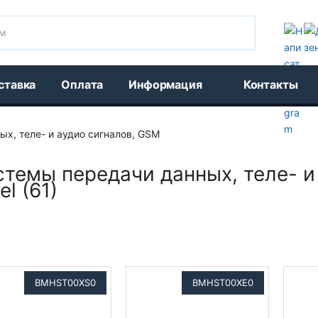
Поиск
ставка
Оплата
Информация
Контакты
х, теле- и аудио сигналов, GSM
темы передачи данных, теле- и
el (61)
BMHST00XS0
BMHST00XE0