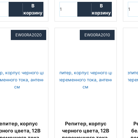
В
В
корзину
корзину
EW00RA2020
EW00RA2010
епитер, корпус
Репитер, корпус
Р
рного цвета, 12В
черного цвета, 12В
бе
ременного тока,
переменного тока,
пе