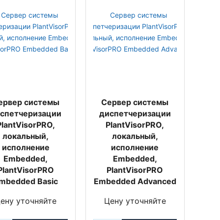
ервер системы
Сервер системы
спетчеризации
диспетчеризации
PlantVisorPRO,
PlantVisorPRO,
локальный,
локальный,
исполнение
исполнение
Embedded,
Embedded,
PlantVisorPRO
PlantVisorPRO
mbedded Basic
Embedded Advanced
ену уточняйте
Цену уточняйте