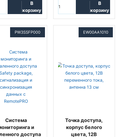
В
В
корзину
корзину
PW3SSFP000
EW00AA1010
Система
Точка доступа,
мониторинга и
корпус белого
ленного доступа
цвета, 12В