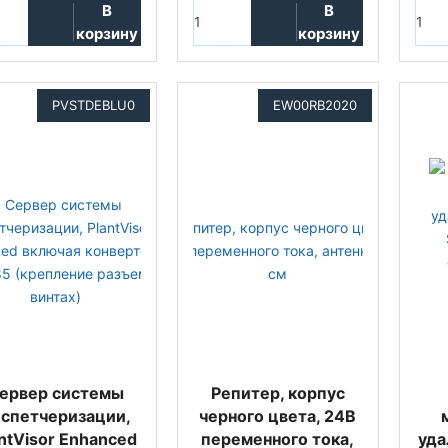
В
В
корзину
корзину
PVSTDEBLU0
EW00RB2020
ервер системы
Репитер, корпус
спетчеризации,
черного цвета, 24В
ntVisor Enhanced
переменного тока,
уда