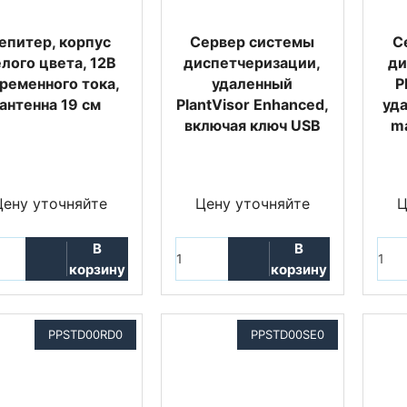
епитер, корпус
Сервер системы
С
лого цвета, 12В
диспетчеризации,
ди
ременного тока,
удаленный
P
антенна 19 см
PlantVisor Enhanced,
уд
включая ключ USB
ma
Цену уточняйте
Цену уточняйте
Ц
В
В
корзину
корзину
PPSTD00RD0
PPSTD00SE0