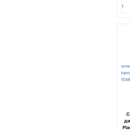
С
ди
Pla