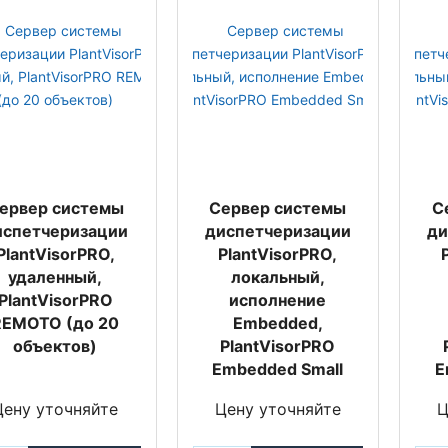
ервер системы
Сервер системы
С
испетчеризации
диспетчеризации
ди
PlantVisorPRO,
PlantVisorPRO,
удаленный,
локальный,
PlantVisorPRO
исполнение
REMOTO (до 20
Embedded,
объектов)
PlantVisorPRO
Embedded Small
E
Цену уточняйте
Цену уточняйте
Ц