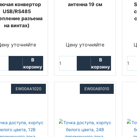
лючая конвертор
антенна 19 см
S
USB/RS485
с
епление разъема
на винтах)
Цену уточняйте
Цену уточняйте
Ц
В
В
корзину
корзину
EW00AA1020
EW00AB1010