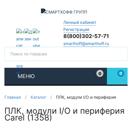
Личный кабинет
Регистрация
8(800)302-57-71
smarthoff@smarthoff.ru
Поиск
Поис
0
0
МЕНЮ
Избранное
Главная
/
Каталог
/
ПЛК, модули I/O и периферия
ПЛК, модули I/O и периферия
Carel (1358)