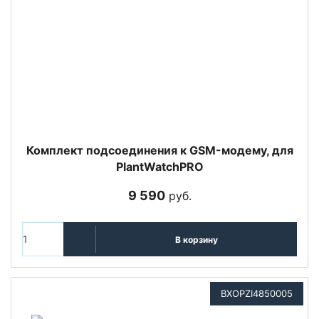
Комплект подсоединения к GSM-модему, для
PlantWatchPRO
9 590
руб.
В корзину
BXOPZI4850005