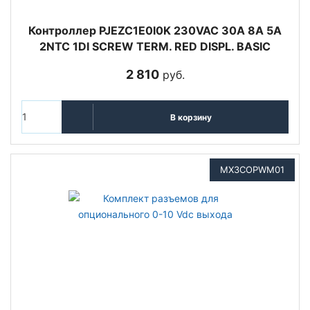
Контроллер PJEZC1E0I0K 230VAC 30A 8A 5A
2NTC 1DI SCREW TERM. RED DISPL. BASIC
2 810
руб.
В корзину
MX3COPWM01