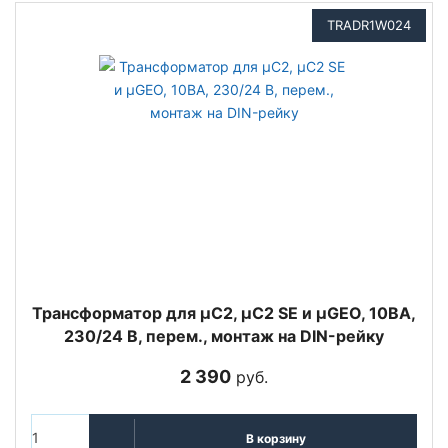
TRADR1W024
Трансформатор для µC2, µC2 SE и µGEO, 10ВА,
230/24 В, перем., монтаж на DIN-рейку
2 390
руб.
В корзину