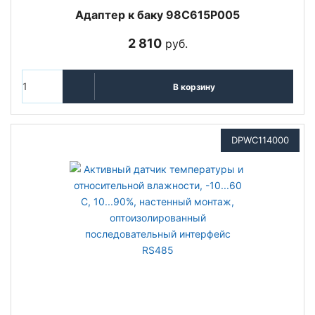
Адаптер к баку 98C615P005
2 810
руб.
В корзину
DPWC114000