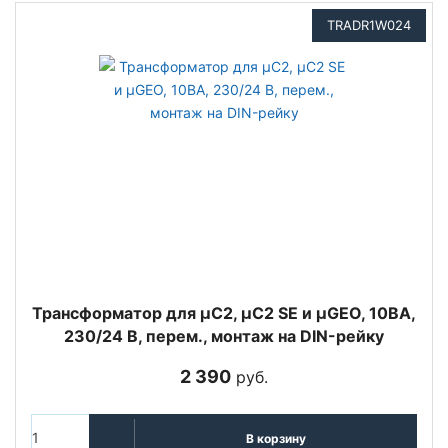
TRADR1W024
Трансформатор для µC2, µC2 SE и µGEO, 10ВА,
230/24 В, перем., монтаж на DIN-рейку
2 390
руб.
В корзину