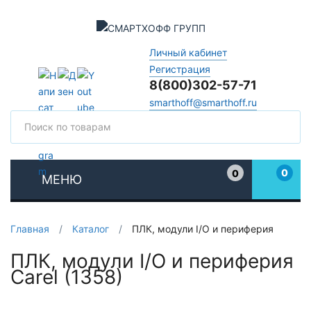
Личный кабинет
Регистрация
8(800)302-57-71
smarthoff@smarthoff.ru
Поиск
Поис
0
0
МЕНЮ
Избранное
Главная
/
Каталог
/
ПЛК, модули I/O и периферия
ПЛК, модули I/O и периферия
Carel (1358)