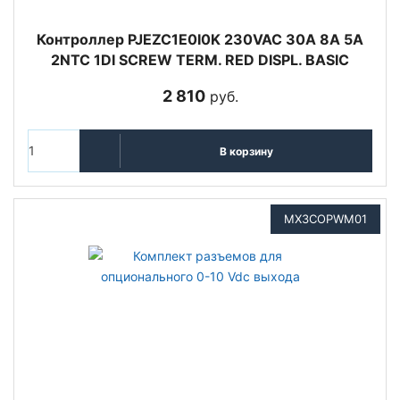
Контроллер PJEZC1E0I0K 230VAC 30A 8A 5A
2NTC 1DI SCREW TERM. RED DISPL. BASIC
2 810
руб.
В корзину
MX3COPWM01