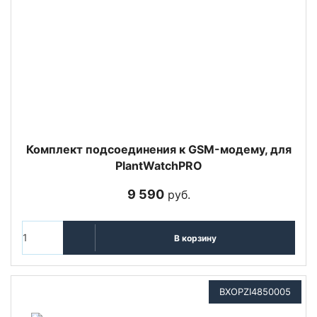
Комплект подсоединения к GSM-модему, для
PlantWatchPRO
9 590
руб.
В корзину
BXOPZI4850005