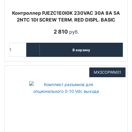
Контроллер PJEZC1E0I0K 230VAC 30A 8A 5A
2NTC 1DI SCREW TERM. RED DISPL. BASIC
2 810
руб.
В корзину
MX3COPWM01