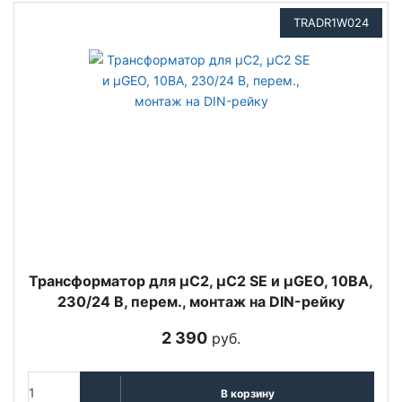
TRADR1W024
Трансформатор для µC2, µC2 SE и µGEO, 10ВА,
230/24 В, перем., монтаж на DIN-рейку
2 390
руб.
В корзину