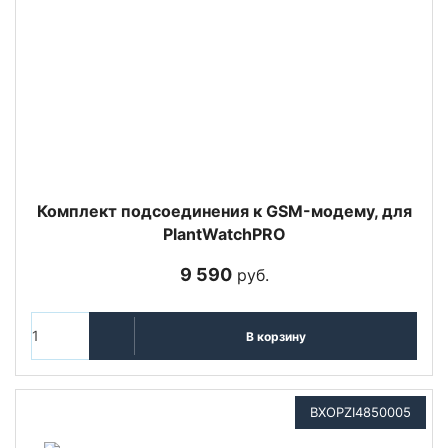
Комплект подсоединения к GSM-модему, для
PlantWatchPRO
9 590
руб.
В корзину
BXOPZI4850005