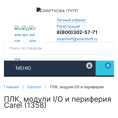
Личный кабинет
Регистрация
8(800)302-57-71
smarthoff@smarthoff.ru
Поиск
Поис
0
0
МЕНЮ
Избранное
Главная
/
Каталог
/
ПЛК, модули I/O и периферия
ПЛК, модули I/O и периферия
Carel (1358)