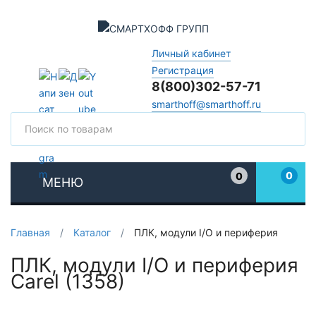
Личный кабинет
Регистрация
8(800)302-57-71
smarthoff@smarthoff.ru
Поиск
Поис
0
0
МЕНЮ
Избранное
Главная
/
Каталог
/
ПЛК, модули I/O и периферия
ПЛК, модули I/O и периферия
Carel (1358)