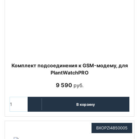
Комплект подсоединения к GSM-модему, для
PlantWatchPRO
9 590
руб.
В корзину
BXOPZI4850005