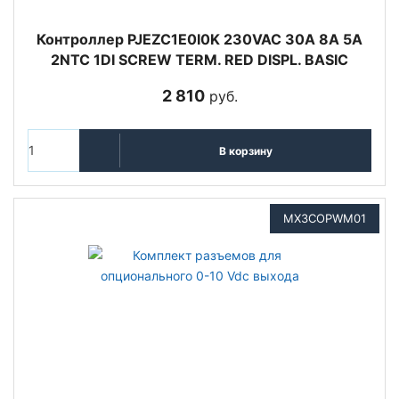
Контроллер PJEZC1E0I0K 230VAC 30A 8A 5A
2NTC 1DI SCREW TERM. RED DISPL. BASIC
2 810
руб.
В корзину
MX3COPWM01