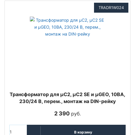
TRADR1W024
Трансформатор для µC2, µC2 SE и µGEO, 10ВА,
230/24 В, перем., монтаж на DIN-рейку
2 390
руб.
В корзину