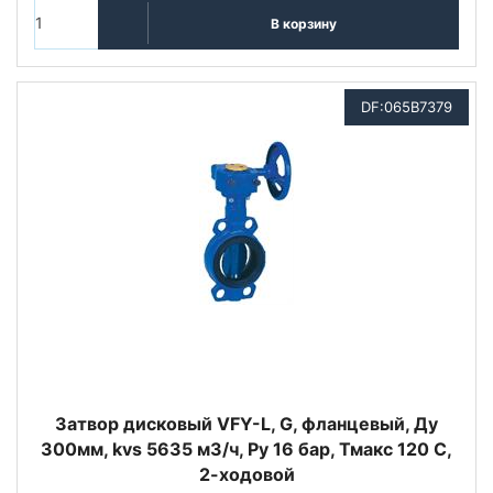
В корзину
DF:065B7379
Затвор дисковый VFY-L, G, фланцевый, Ду
300мм, kvs 5635 м3/ч, Py 16 бар, Тмакс 120 С,
2-ходовой