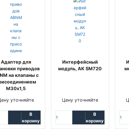
Адаптер для
Интерфейсный
ановки приводов
модуль, AK SM720
м
NM на клапаны с
рисоединением
М30х1,5
Цену уточняйте
Цену уточняйте
Ц
В
В
корзину
корзину