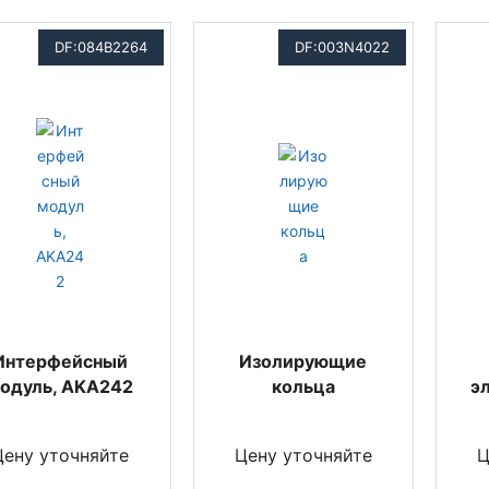
DF:084B2264
DF:003N4022
Интерфейсный
Изолирующие
одуль, AKA242
кольца
э
Цену уточняйте
Цену уточняйте
Ц