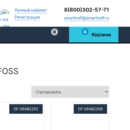
8(800)302-57-71
Личный кабинет
Регистрация
smarthoff@smarthoff.ru
0
0
Корзина
Избранное
NFOSS
DF:084B2262
DF:084B2268