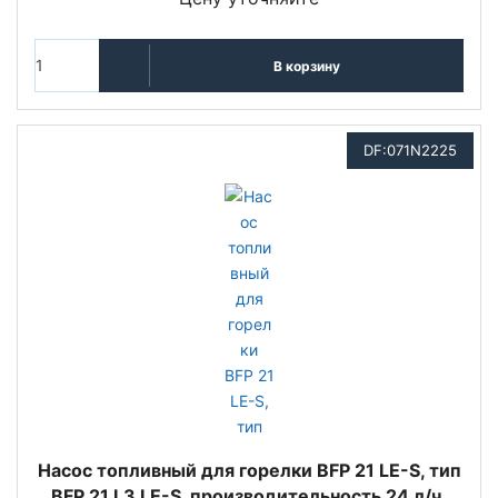
В корзину
DF:071N2225
Насос топливный для горелки BFP 21 LE-S, тип
BFP 21 L3 LE-S, производительность 24 л/ч,