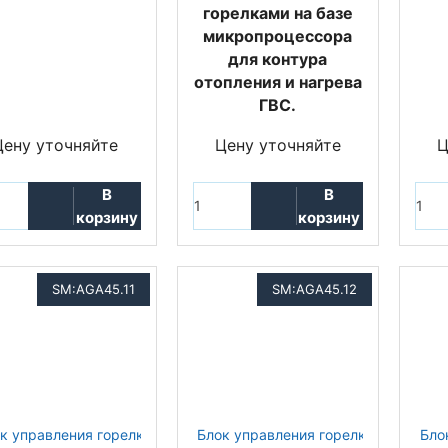
горелками на базе
микропроцессора
для контура
отопления и нагрева
ГВС.
Цену уточняйте
Цену уточняйте
Ц
В
В
корзину
корзину
SM:AGA45.11
SM:AGA45.12