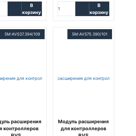
В
В
корзину
корзину
SM:AVS37.394/109
SM:AVS75.390/101
уль расширения
Модуль расширения
я контроллеров
для контроллеров
RVS
RVS