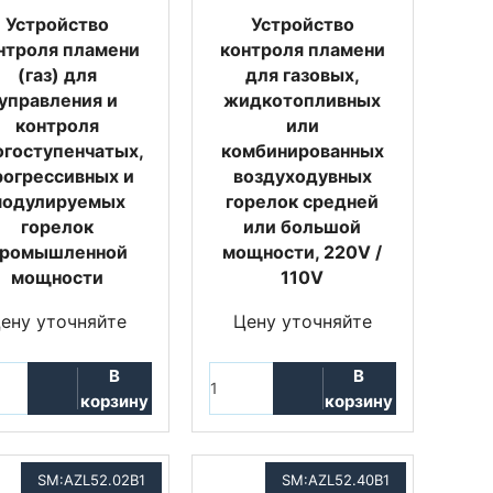
Устройство
Устройство
нтроля пламени
контроля пламени
(газ) для
для газовых,
управления и
жидкотопливных
контроля
или
огоступенчатых,
комбинированных
рогрессивных и
воздуходувных
модулируемых
горелок средней
горелок
или большой
ромышленной
мощности, 220V /
мощности
110V
ену уточняйте
Цену уточняйте
В
В
корзину
корзину
SM:AZL52.02B1
SM:AZL52.40B1