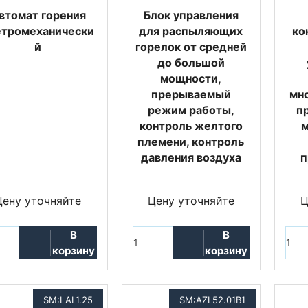
втомат горения
Блок управления
етромеханически
для распыляющих
ко
й
горелок от средней
до большой
мощности,
прерываемый
мн
режим работы,
п
контроль желтого
племени, контроль
давления воздуха
п
Цену уточняйте
Цену уточняйте
Ц
В
В
корзину
корзину
SM:LAL1.25
SM:AZL52.01B1