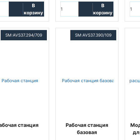
В
В
корзину
корзину
SM:AVS37.294/709
SM:AVS37.390/109
абочая станция
Рабочая станция
Мод
базовая
дл