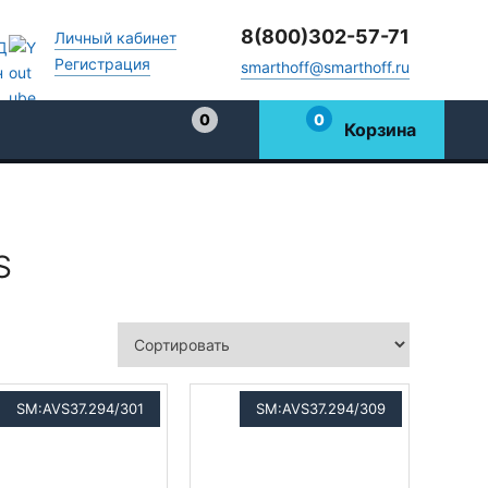
8(800)302-57-71
Личный кабинет
Регистрация
smarthoff@smarthoff.ru
0
0
Корзина
Избранное
S
SM:AVS37.294/301
SM:AVS37.294/309