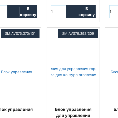
В
В
корзину
корзину
SM:AVS75.370/101
SM:AVS76.392/309
лок управления
Блок управления
Б
для управления