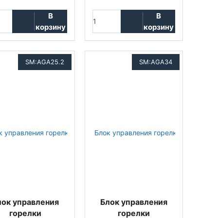
В
В
корзину
корзину
SM:AGA25.2
SM:AGA34
лок управления
Блок управления
горелки
горелки