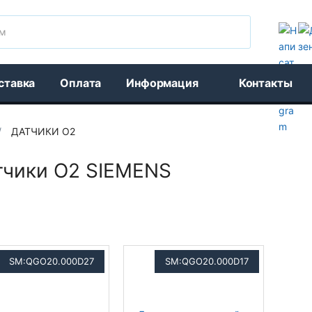
Поиск
ставка
Оплата
Информация
Контакты
/
ДАТЧИКИ O2
тчики O2 SIEMENS
SM:QGO20.000D27
SM:QGO20.000D17