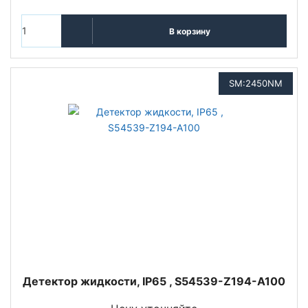
В корзину
SM:2450NM
Детектор жидкости, IP65 , S54539-Z194-A100