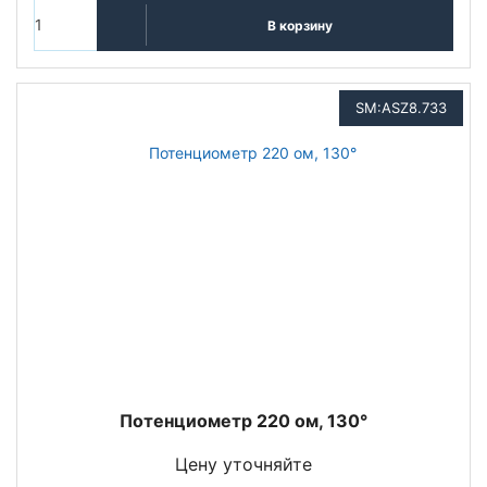
В корзину
SM:ASZ8.733
Потенциометр 220 ом, 130°
Цену уточняйте