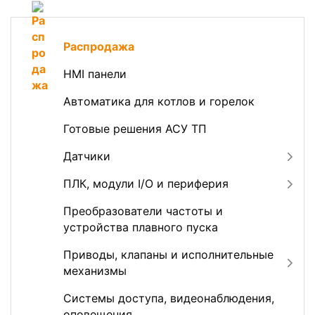
Распродажа
HMI панели
Автоматика для котлов и горелок
Готовые решения АСУ ТП
Датчики
ПЛК, модули I/O и периферия
Преобразователи частоты и
устройства плавного пуска
Приводы, клапаны и исполнительные
механизмы
Системы доступа, видеонаблюдения,
оповещения