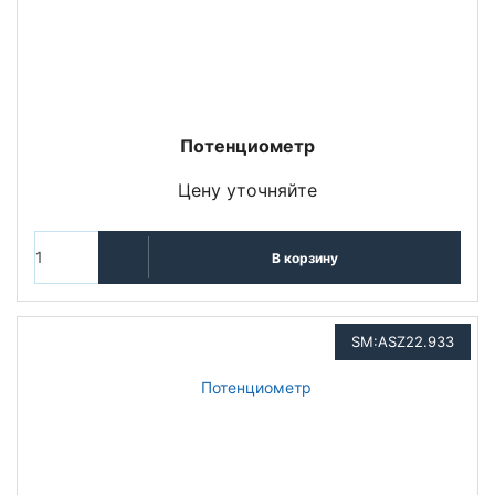
Потенциометр
Цену уточняйте
В корзину
SM:ASZ22.933