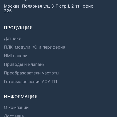
Москва, Полярная ул., 31Г стр.1, 2 эт., офис
225
ПРОДУКЦИЯ
Датчики
ПЛК, модули I/O и периферия
HMI панели
Приводы и клапаны
Преобразователи частоты
Готовые решения АСУ ТП
ИНФОРМАЦИЯ
О компании
Доставка