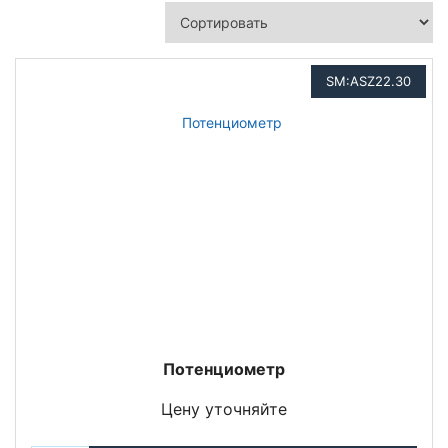
SM:ASZ22.30
Потенциометр
Цену уточняйте