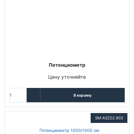
Потенциометр
Цену уточняйте
В корзину
SM:ASZ22.903