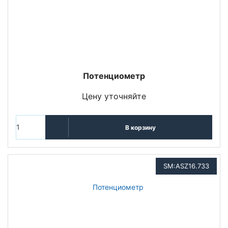
Потенциометр
Цену уточняйте
В корзину
SM:ASZ16.733