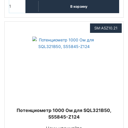
В корзину
SM:ASZ10.21
Потенциометр 1000 Ом для SQL321B50,
S55845-Z124