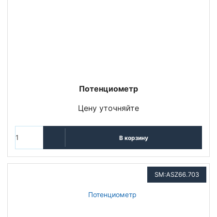
Потенциометр
Цену уточняйте
В корзину
SM:ASZ66.703