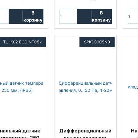
В
В
корзину
корзину
TU-K02 ECO NTC5k
SPKD00C5N0
нальный датчик
Дифференциальный
На
емпературы 250
датчик давления,