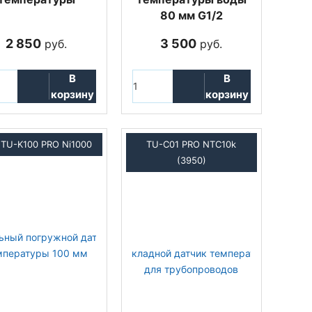
80 мм G1/2
2 850
3 500
руб.
руб.
В
В
корзину
корзину
TU-K100 PRO Ni1000
TU-C01 PRO NTC10k
(3950)