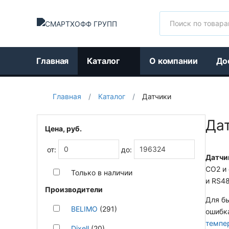
Поиск
Главная
Каталог
О компании
До
Главная
/
Каталог
/
Датчики
Да
Цена, руб.
от:
до:
Датчи
CO2 и 
Только в наличии
и RS48
Производители
Для бы
BELIMO
(291)
ошибк
темпе
Dixell
(20)