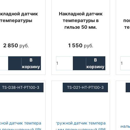
кладной датчик
Накладной датчик
температуры
температуры в
по
гильзе 50 мм.
те
2 850
1 550
руб.
руб.
В
В
корзину
корзину
TS-D38-HT-PT100-3
TS-D21-HT-PT100-3