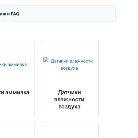
таж и FAQ
ки аммиака
Датчики
влажности
воздуха