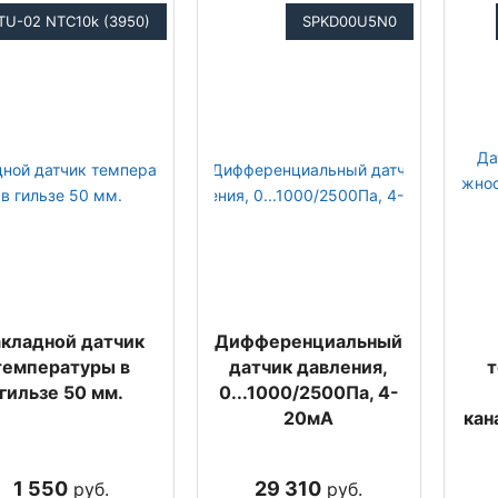
TU-02 NTC10k (3950)
SPKD00U5N0
кладной датчик
Дифференциальный
температуры в
датчик давления,
т
гильзе 50 мм.
0...1000/2500Па, 4-
20мА
кан
1 550
29 310
руб.
руб.