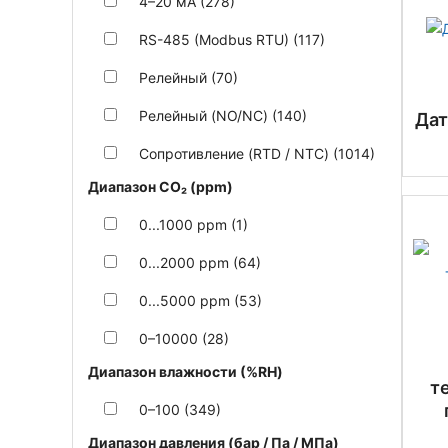
4–20 мА (278)
RS-485 (Modbus RTU) (117)
Релейный (70)
Релейный (NO/NC) (140)
Дат
Сопротивление (RTD / NTC) (1014)
Диапазон CO₂ (ppm)
0...1000 ppm (1)
0...2000 ppm (64)
0...5000 ppm (53)
0–10000 (28)
Диапазон влажности (%RH)
т
0–100 (349)
Диапазон давления (бар / Па / МПа)