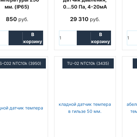
мм. (IP65)
0...50 Па, 4-20мА
850
29 310
руб.
руб.
В
В
корзину
корзину
S-C02 NTC10k (3950)
TU-02 NTC10k (3435)