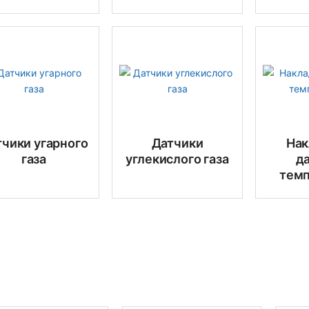
чики угарного
Датчики
На
газа
углекислого газа
д
тем