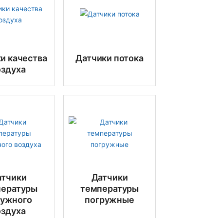
и качества
Датчики потока
оздуха
атчики
Датчики
пературы
температуры
ружного
погружные
оздуха