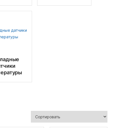
кладные
атчики
пературы