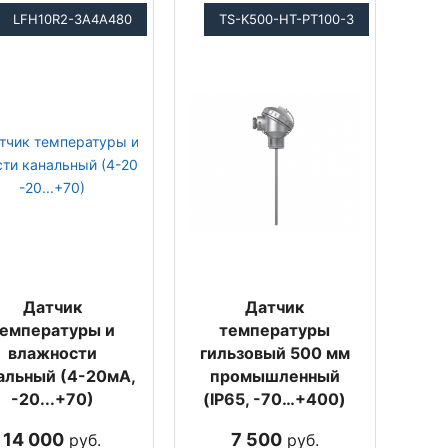
LFH10R2-3A4A480
TS-K500-HT-PT100-3
Датчик
Датчик
емпературы и
температуры
влажности
гильзовый 500 мм
альный (4-20мА,
промышленный
-20...+70)
(IP65, -70…+400)
14 000
7 500
руб.
руб.