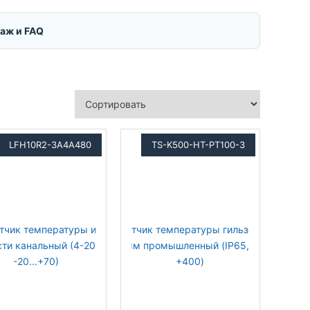
таж и FAQ
LFH10R2-3A4A480
TS-K500-HT-PT100-3