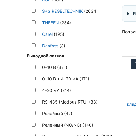
S+S REGELTECHNIK
(2034)
И
THEBEN
(234)
Подроб
Carel
(195)
Danfoss
(3)
Выходной сигнал
0–10 В (371)
0–10 В + 4–20 мА (171)
4–20 мА (214)
RS-485 (Modbus RTU) (33)
Релейный (47)
Релейный (NO/NC) (140)