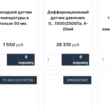
кладной датчик
Дифференциальный
температуры в
датчик давления,
т
гильзе 50 мм.
0...1000/2500Па, 4-
20мА
кан
1 550
29 310
руб.
руб.
В
В
корзину
корзину
TU-K02 ECO NTC5k
SPKD00C5N0