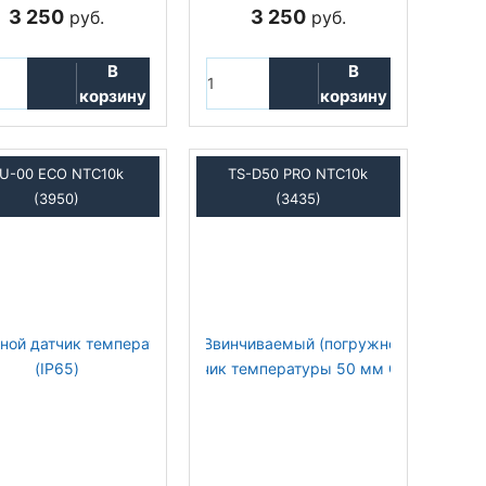
3 250
3 250
руб.
руб.
В
В
корзину
корзину
U-00 ECO NTC10k
TS-D50 PRO NTC10k
(3950)
(3435)