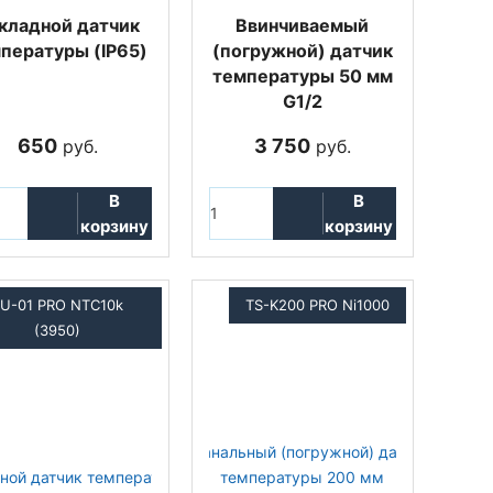
кладной датчик
Ввинчиваемый
пературы (IP65)
(погружной) датчик
температуры 50 мм
G1/2
650
3 750
руб.
руб.
В
В
корзину
корзину
U-01 PRO NTC10k
TS-K200 PRO Ni1000
(3950)