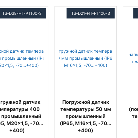
TS-D38-HT-PT100-3
TS-D21-HT-PT100-3
гружной датчик
Погружной датчик
емпературы 400
температуры 50 мм
(по
 промышленный
промышленный
те
65, M20x1,5, -70…
(IP65, M16x1,5, -70…
+400)
+400)