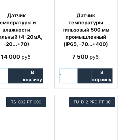
Датчик
Датчик
емпературы и
температуры
влажности
гильзовый 500 мм
альный (4-20мА,
промышленный
-20...+70)
(IP65, -70…+400)
14 000
7 500
руб.
руб.
В
В
корзину
корзину
TS-C02 PT1000
TU-D12 PRO PT100