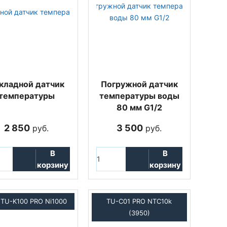
кладной датчик
Погружной датчик
температуры
температуры воды
80 мм G1/2
2 850
3 500
руб.
руб.
В
В
корзину
корзину
TU-K100 PRO Ni1000
TU-C01 PRO NTC10k
(3950)