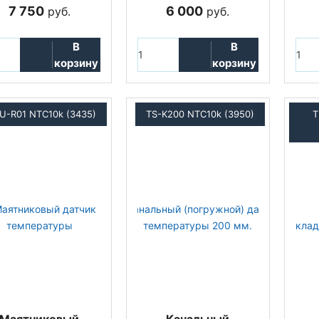
7 750
6 000
руб.
руб.
В
В
корзину
корзину
U-R01 NTC10k (3435)
TS-K200 NTC10k (3950)
T