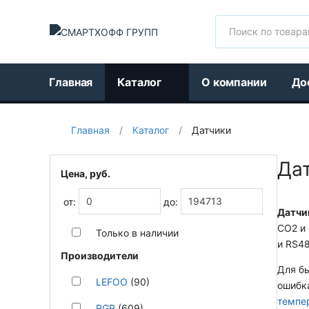
Поиск
Главная
Каталог
О компании
До
Главная
/
Каталог
/
Датчики
Да
Цена, руб.
от:
до:
Датчи
CO2 и 
Только в наличии
и RS48
Производители
Для бы
LEFOO
(90)
ошибк
темпе
RGP
(609)