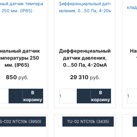
нальный датчик
Дифференциальный
На
емпературы 250
датчик давления,
мм. (IP65)
0...50 Па, 4-20мА
850
29 310
руб.
руб.
В
В
корзину
корзину
S-C02 NTC10k (3950)
TU-02 NTC10k (3435)