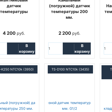
Маятниковый
Канальный
датчик
(погружной) датчик
На
температуры
температуры 200
тем
мм.
4 200
2 200
руб.
руб.
В
В
корзину
корзину
-K250 NTC10k (3950)
TS-D100 NTC10k (3435)
T