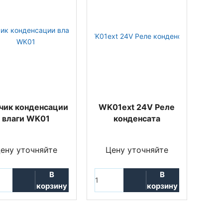
чик конденсации
WK01ext 24V Реле
влаги WK01
конденсата
ену уточняйте
Цену уточняйте
В
В
корзину
корзину