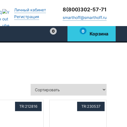
8(800)302-57-71
Личный кабинет
Регистрация
smarthoff@smarthoff.ru
0
0
Корзина
Избранное
TR:212816
TR:230537