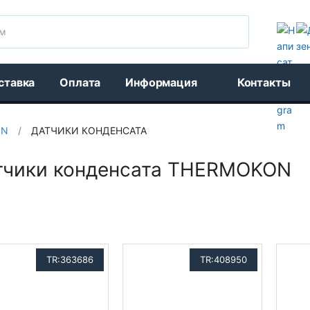
Поиск
ставка
Оплата
Информация
Контакты
ON
/
ДАТЧИКИ КОНДЕНСАТА
тчики конденсата THERMOKON
TR:363686
TR:408950