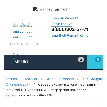
Личный кабинет
Регистрация
8(800)302-57-71
smarthoff@smarthoff.ru
Поиск
Поис
0
0
МЕНЮ
Избранное
Главная
/
Каталог
/
Страница товара
/
ПЛК, модули
I/O и периферия
/
Сервер системы диспетчеризации
PlantVisorPRO, удаленный, интегрированная среда
разработки PlantVisorPRO IDE