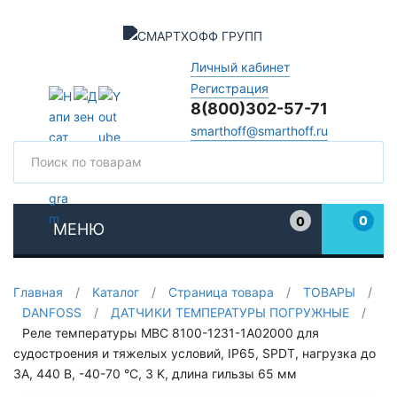
Личный кабинет
Регистрация
8(800)302-57-71
smarthoff@smarthoff.ru
Поиск
Поис
0
0
МЕНЮ
Избранное
Главная
/
Каталог
/
Страница товара
/
ТОВАРЫ
/
DANFOSS
/
ДАТЧИКИ ТЕМПЕРАТУРЫ ПОГРУЖНЫЕ
/
Реле температуры MBC 8100-1231-1A02000 для
судостроения и тяжелых условий, IP65, SPDT, нагрузка до
3А, 440 В, -40-70 °C, 3 K, длина гильзы 65 мм