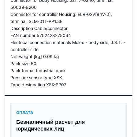
Connector for body Housing: 52117-0240, terminal:
50039-8200
Connector for controller Housing: ELR-02V[94V-0],
terminal: SLM-01T-PP1.3E
Description Cable/connector
EAN number 5702428275064
Electrical connection materials Molex - body side, J.S.T. -
controller side
Net weight [kg] 0.09 kg
Pack size 50
Pack format Industrial pack
Pressure sensor type XSK
Type designation XSK-PP07
ОПЛАТА
Безналичный расчет для
юридических лиц