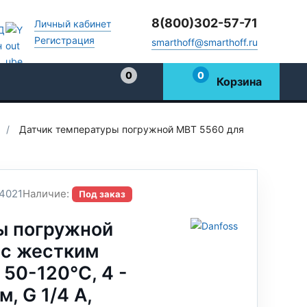
8(800)302-57-71
Личный кабинет
Регистрация
smarthoff@smarthoff.ru
0
0
Корзина
Избранное
/
Датчик температуры погружной MBT 5560 для
4021
Наличие:
Под заказ
ы погружной
 с жестким
 50-120°C, 4 -
, G 1/4 A,