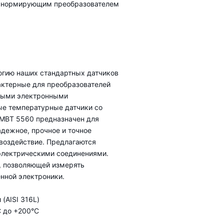
м нормирующим преобразователем
огию наших стандартных датчиков
актерные для преобразователей
нными электронными
ые температурные датчики со
MBT 5560 предназначен для
адежное, прочное и точное
воздействие. Предлагаются
электрическими соединениями.
, позволяющей измерять
нной электроники.
(AISI 316L)
C до +200°C