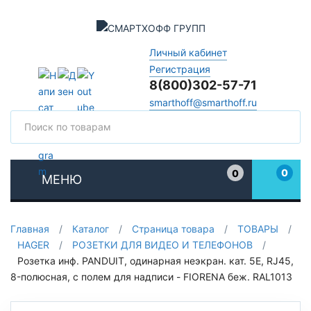
Личный кабинет
Регистрация
8(800)302-57-71
smarthoff@smarthoff.ru
Поиск
Поис
0
0
МЕНЮ
Избранное
Главная
/
Каталог
/
Страница товара
/
ТОВАРЫ
/
HAGER
/
РОЗЕТКИ ДЛЯ ВИДЕО И ТЕЛЕФОНОВ
/
Розетка инф. PANDUIT, одинарная неэкран. кат. 5E, RJ45,
8-полюсная, с полем для надписи - FIORENA беж. RAL1013