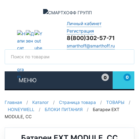
Личный кабинет
Регистрация
8(800)302-57-71
smarthoff@smarthoff.ru
Поиск
Поис
0
0
МЕНЮ
Избранное
Главная
/
Каталог
/
Страница товара
/
ТОВАРЫ
/
HONEYWELL
/
БЛОКИ ПИТАНИЯ
/
Батареи EXT
MODULE, CC
Батареи EXT MODULE, CC