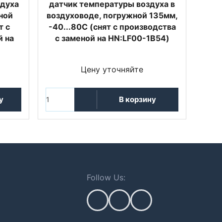
здуха
датчик температуры воздуха в
ной
воздуховоде, погружной 135мм,
т с
-40...80С (снят с производства
й на
с заменой на HN:LF00-1B54)
Цену уточняйте
у
В корзину
Follow Us: