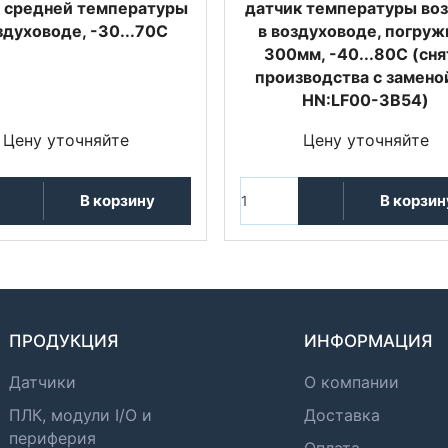
 средней температуры
датчик температуры во
здуховоде, -30...70С
в воздуховоде, погруж
300мм, -40...80С (сня
производства с замено
HN:LF00-3B54)
Цену уточняйте
Цену уточняйте
В корзину
В корзин
ПРОДУКЦИЯ
ИНФОРМАЦИЯ
Датчики
О компании
ПЛК, модули I/O и
Доставка
периферия
Оплата