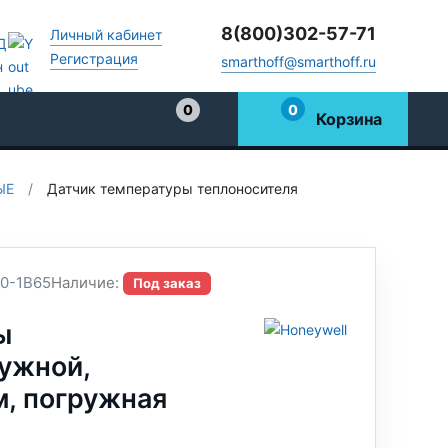
8(800)302-57-71
Личный кабинет
Регистрация
smarthoff@smarthoff.ru
0
0
Корзина
Избранное
ЫЕ
/
Датчик температуры теплоносителя
0-1B65
Наличие:
Под заказ
ы
ужной,
м, погружная