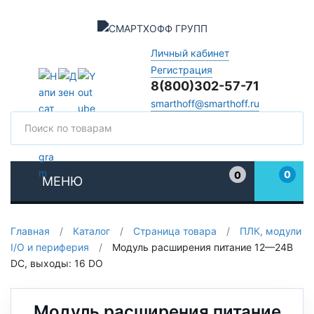
Личный кабинет
Регистрация
8(800)302-57-71
smarthoff@smarthoff.ru
Поиск
Поис
0
0
МЕНЮ
Избранное
Главная
/
Каталог
/
Страница товара
/
ПЛК, модули
I/O и периферия
/
Модуль расширения питание 12—24В
DC, выходы: 16 DO
Модуль расширения питание