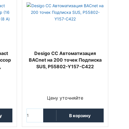
act
Desigo CC Автоматизация
ессор
BACnet на 200 точек Подписка
,
SUS, P55802-Y157-C422
Цену уточняйте
у
В корзину