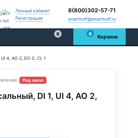
8(800)302-57-71
Личный кабинет
Регистрация
smarthoff@smarthoff.ru
0
0
Корзина
Избранное
UI 4, AO 2, DO 0, CL 1
аличие:
Под заказ
льный, DI 1, UI 4, AO 2,