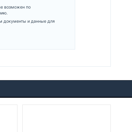
ве возможен по
нию.
м документы и данные для