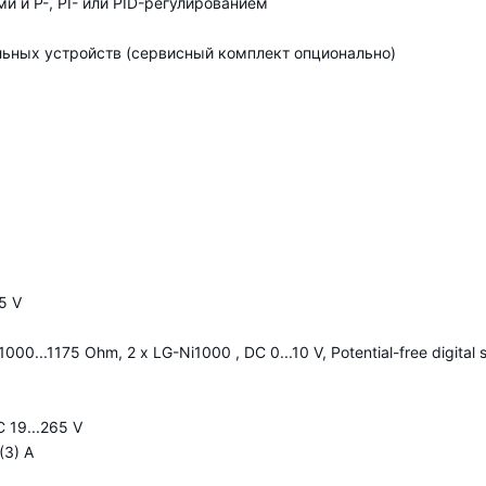
 и P-, PI- или PID-регулированием
льных устройств (сервисный комплект опционально)
5 V
...1175 Ohm, 2 x LG-Ni1000 , DC 0...10 V, Potential-free digital s
19...265 V
(3) A