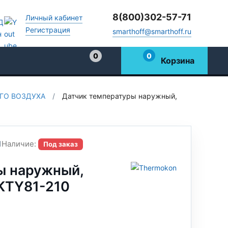
8(800)302-57-71
Личный кабинет
Регистрация
smarthoff@smarthoff.ru
0
0
Корзина
Избранное
ГО ВОЗДУХА
/
Датчик температуры наружный,
1
Наличие:
Под заказ
ы наружный,
 KTY81-210