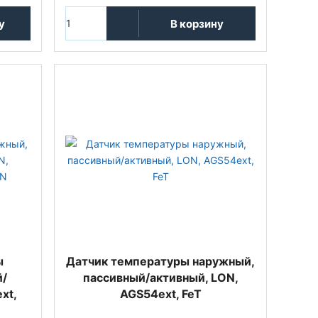
у
В корзину
ы
Датчик температуры наружный,
й/
пассивный/активный, LON,
xt,
AGS54ext, FeT