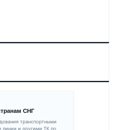
странам СНГ
удования транспортными
 линии и другими ТК по